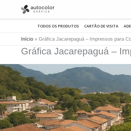
Ir
para
o
TODOS OS PRODUTOS
CARTÃO DE VISITA
ADE
conteúdo
Início
Gráfica Jacarepaguá – Impressos para Co
Gráfica Jacarepaguá – Im