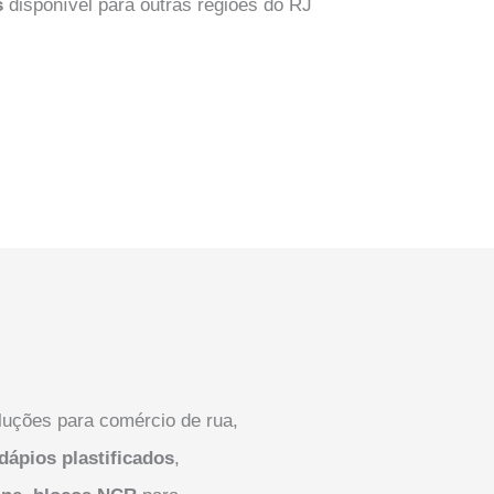
s
disponível para outras regiões do RJ
uções para comércio de rua,
dápios plastificados
,