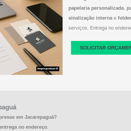
papelaria personalizada
,
p
sinalização interna
e
folde
serviços. Entrega no endere
SOLICITAR ORÇAME
paguá
mpresas em Jacarepaguá?
entrega no endereço
.