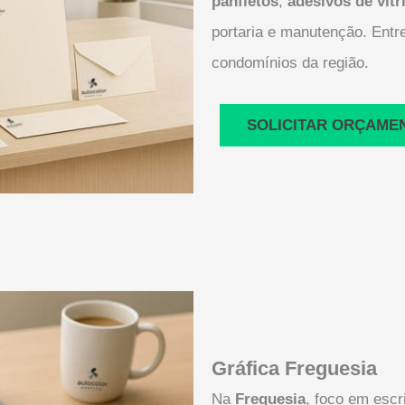
panfletos
,
adesivos de vitr
portaria e manutenção. Entre
condomínios da região.
SOLICITAR ORÇAME
Gráfica Freguesia
Na
Freguesia
, foco em escri