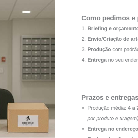
Como pedimos e 
Briefing e orçament
Envio/Criação de art
Produção
com padrão 
Entrega
no seu ende
Prazos e entrega
Produção média:
4 a 
por produto e tiragem
Entrega no endereç