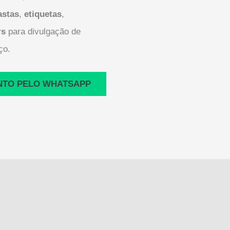
astas
,
etiquetas
,
rs
para divulgação de
ço.
NTO PELO WHATSAPP