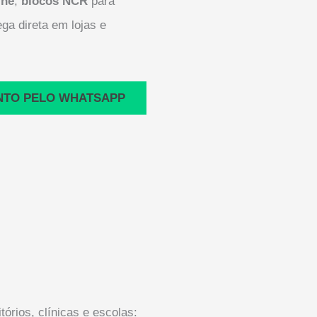
ine
,
blocos NCR
para
ga direta em lojas e
NTO PELO WHATSAPP
tórios, clínicas e escolas: