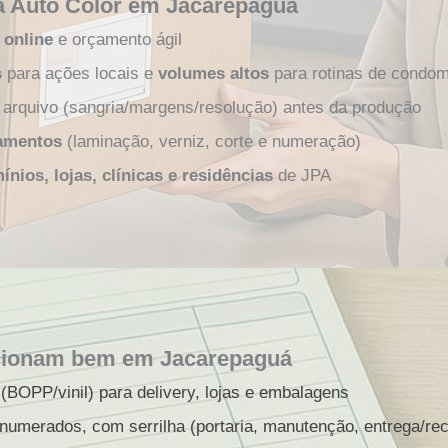
a Auto Color em Jacarepaguá
 online
e orçamento ágil
s
para ações locais e
volumes altos
para rotinas de condo
arquivo (sangria/margens/resolução) antes da produção
bamentos
(laminação, verniz, corte e numeração)
nios, lojas, clínicas e residências
de JPA
cionam bem em Jacarepaguá
(BOPP/vinil) para delivery, lojas e embalagens
numerados, com serrilha (portaria, manutenção, entrega/re