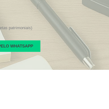
etas patrimoniais)
PELO WHATSAPP