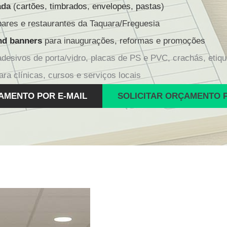
ada
(
cartões
,
timbrados
,
envelopes
,
pastas
)
ares e restaurantes da Taquara/Freguesia
nd banners
para inaugurações, reformas e promoções
desivos de porta/vidro, placas de PS e PVC, crachás, etiqu
ra clínicas, cursos e serviços locais
AMENTO POR E-MAIL
SOLICITAR ORÇAMENTO 