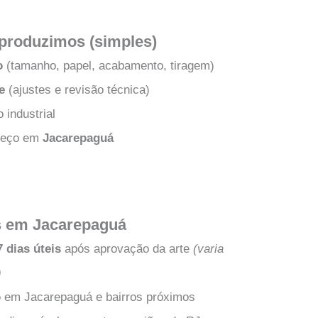
produzimos (simples)
o
(tamanho, papel, acabamento, tiragem)
e
(ajustes e revisão técnica)
industrial
reço em
Jacarepaguá
s em Jacarepaguá
7 dias úteis
após aprovação da arte
(varia
)
o
em Jacarepaguá e bairros próximos