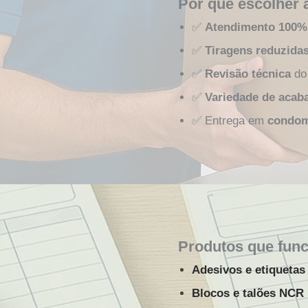
Por que escolher 
✅
Atendimento 100%
✅
Tiragens reduzida
✅
Revisão técnica
do 
✅
Variedade de aca
✅ Entrega em
condomí
Produtos que fun
Adesivos e etiquetas
Blocos e talões NCR