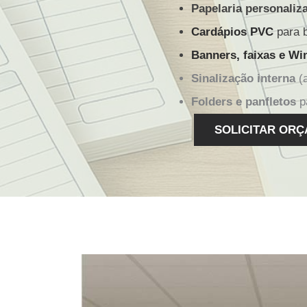
Papelaria personaliz
Cardápios PVC
para b
Banners, faixas e Wi
Sinalização interna
(a
Folders e panfletos
pa
SOLICITAR ORÇ