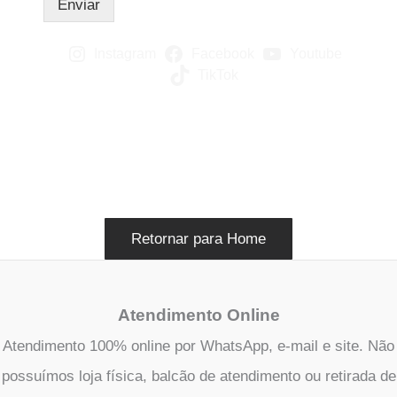
i
Enviar
a
l
Instagram
Facebook
Youtube
*
TikTok
Retornar para Home
Atendimento Online
Atendimento 100% online por WhatsApp, e-mail e site. Não
possuímos loja física, balcão de atendimento ou retirada de