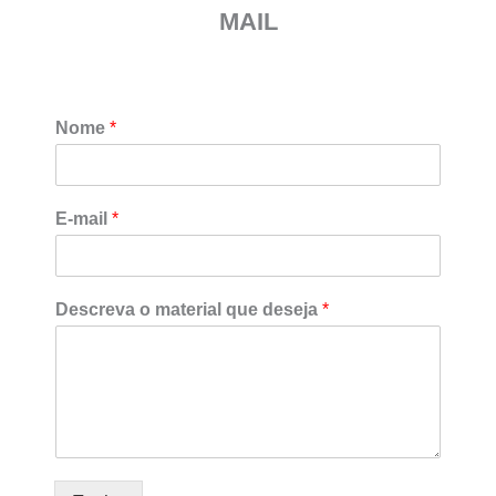
MAIL
Nome
*
E-mail
*
N
Descreva o material que deseja
*
o
m
e
m
a
t
e
r