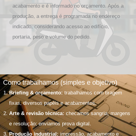
acabamento e é informado no orçamento. Após a
produção, a entrega é programada no endereço
indicado, considerando acesso ao edifício,
portaria, peso e volume do pedido.
Como trabalhamos (simples e objetivo)
Briefing & orçamento:
trabalhamos com tiragem
fixas, diversos papéis e acabamentos.
Arte & revisão técnica:
checamos sangria, margens
e resolução; enviamos prova digital.
Produção industrial:
impressão, acabamento e