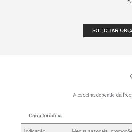
An
SOLICITAR ORÇ
A escolha depende da freq
Característica
Indicação
Menus sazonais, promoções