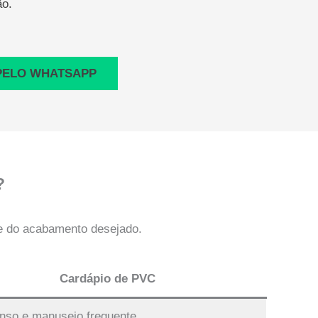
ão.
PELO WHATSAPP
?
 e do acabamento desejado.
Cardápio de PVC
enso e manuseio frequente