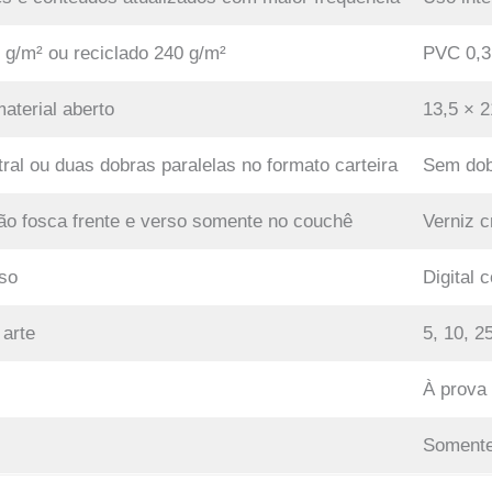
 g/m² ou reciclado 240 g/m²
PVC 0,3
aterial aberto
13,5 × 2
al ou duas dobras paralelas no formato carteira
Sem dob
o fosca frente e verso somente no couchê
Verniz c
rso
Digital 
 arte
5, 10, 2
À prova
Somente