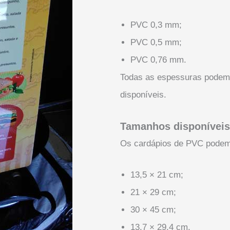
PVC 0,3 mm;
PVC 0,5 mm;
PVC 0,76 mm.
Todas as espessuras podem
disponíveis.
Tamanhos disponíveis
Os cardápios de PVC podem 
13,5 × 21 cm;
21 × 29 cm;
30 × 45 cm;
13,7 × 29,4 cm.