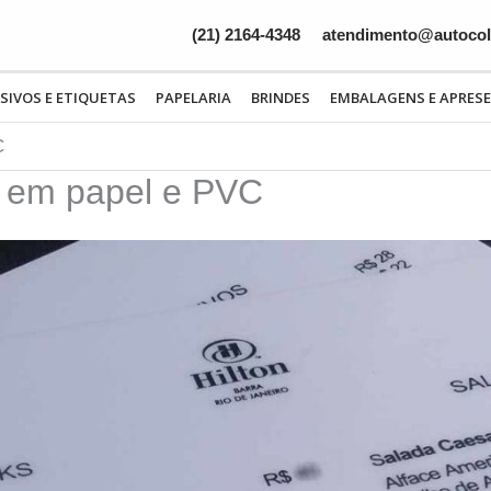
(21) 2164-4348
atendimento@autocolo
SIVOS E ETIQUETAS
PAPELARIA
BRINDES
EMBALAGENS E APRES
C
s em papel e PVC