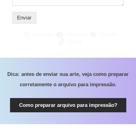
e
v
a
Enviar
o
Instagram
Facebook
Youtube
TikTok
Dica: antes de enviar sua arte, veja como preparar
corretamente o arquivo para impressão.
Como preparar arquivo para impressão?