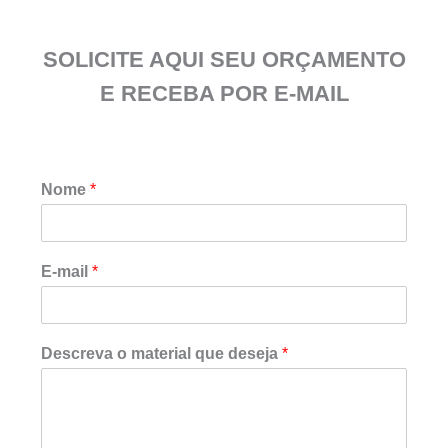
SOLICITE AQUI SEU ORÇAMENTO
E RECEBA POR E-MAIL
Nome
*
d
E-mail
*
e
s
e
j
Descreva o material que deseja
*
a
*
*