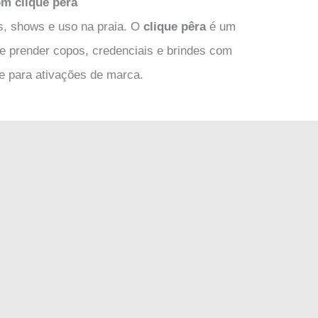
om clique pêra
s, shows e uso na praia. O
clique pêra
é um
e prender copos, credenciais e brindes com
te para ativações de marca.