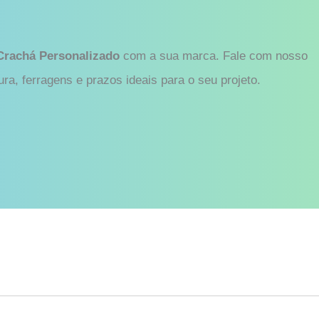
Crachá Personalizado
com a sua marca. Fale com nosso
ura, ferragens e prazos ideais para o seu projeto.