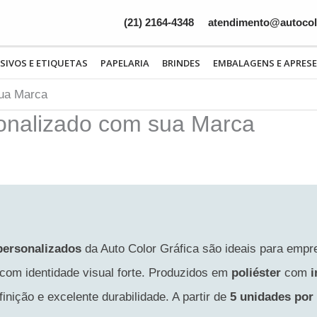
(21) 2164-4348
atendimento@autocolo
SIVOS E ETIQUETAS
PAPELARIA
BRINDES
EMBALAGENS E APRES
sua Marca
onalizado com sua Marca
personalizados
da Auto Color Gráfica são ideais para empr
 com identidade visual forte. Produzidos em
poliéster
com
i
inição e excelente durabilidade. A partir de
5 unidades por 