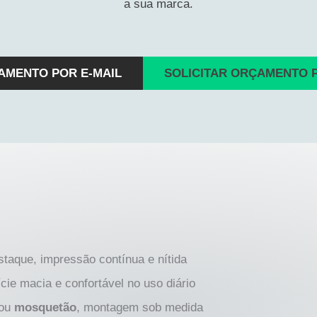
a sua marca.
AMENTO POR E-MAIL
SOLICITAR ORÇAMENTO 
taque, impressão contínua e nítida
ície macia e confortável no uso diário
ou
mosquetão
, montagem sob medida