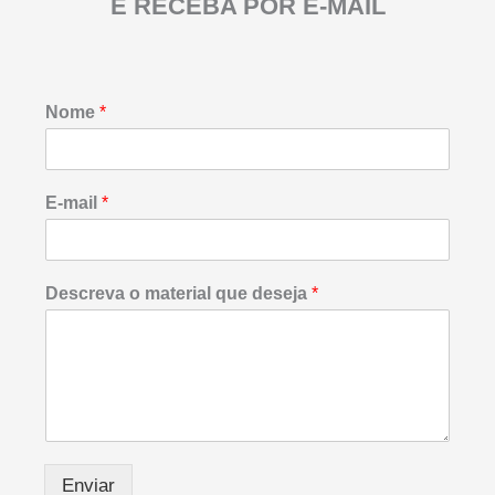
E RECEBA POR E-MAIL
Nome
*
o
E-mail
*
m
a
t
e
Descreva o material que deseja
*
r
i
a
l
m
a
t
e
r
Enviar