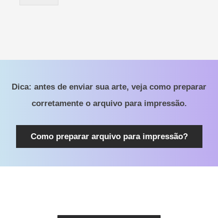
i
a
l
Instagram
Facebook
Youtube
TikTok
Dica: antes de enviar sua arte, veja como preparar
corretamente o arquivo para impressão.
Como preparar arquivo para impressão?