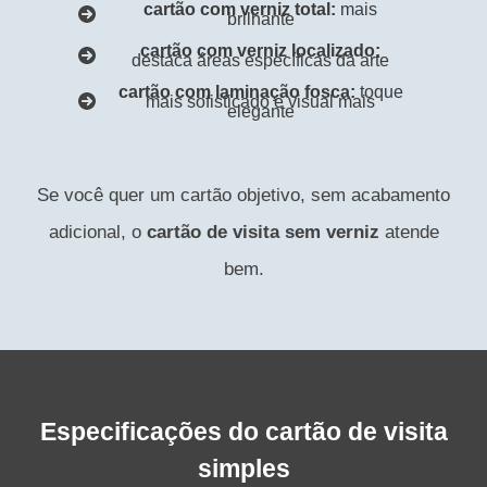
cartão com verniz total:
mais
brilhante
cartão com verniz localizado:
destaca áreas específicas da arte
cartão com laminação fosca:
toque
mais sofisticado e visual mais
elegante
Se você quer um cartão objetivo, sem acabamento
adicional, o
cartão de visita sem verniz
atende
bem.
Especificações do cartão de visita
simples