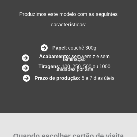
Produzimos este modelo com as seguintes
características:
Papel:
couchê 300g
Acabamento:
sem verniz e sem
laminação
Tiragens:
100, 250, 500 ou 1000
unidades por arte
Prazo de produção:
5 a 7 dias úteis
Quando escolher cartão de visita