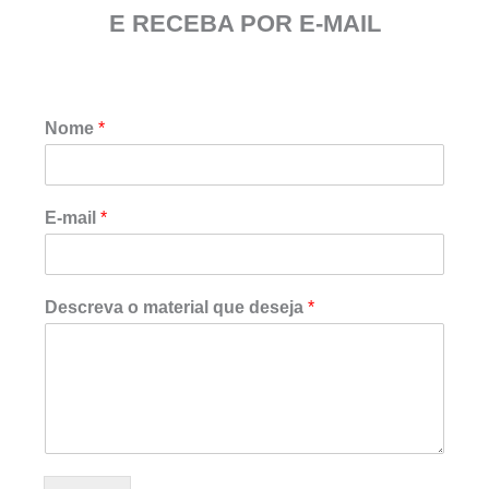
E RECEBA POR E-MAIL
Nome
*
q
E-mail
*
u
e
q
u
Descreva o material que deseja
*
e
*